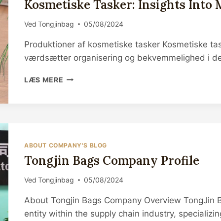
Kosmetiske Tasker: Insights Into 
Ved
Tongjinbag
05/08/2024
Produktioner af kosmetiske tasker Kosmetiske taske
værdsætter organisering og bekvemmelighed i de
KOSMETISKE
LÆS MERE
TASKER:
INSIGHTS
INTO
MASS
AND
SMAL...
ABOUT COMPANY'S BLOG
Tongjin Bags Company Profile
Ved
Tongjinbag
05/08/2024
About Tongjin Bags Company Overview TongJin Bag
entity within the supply chain industry, specializi