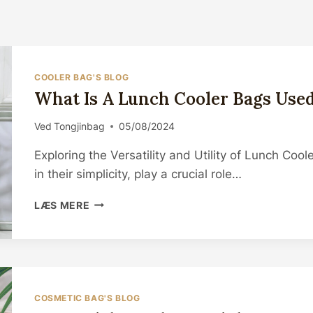
COOLER BAG'S BLOG
What Is A Lunch Cooler Bags Used
Ved
Tongjinbag
05/08/2024
Exploring the Versatility and Utility of Lunch Co
in their simplicity, play a crucial role…
WHAT
LÆS MERE
IS
A
LUNCH
COOLER
BAGS
USED
COSMETIC BAG'S BLOG
FOR?