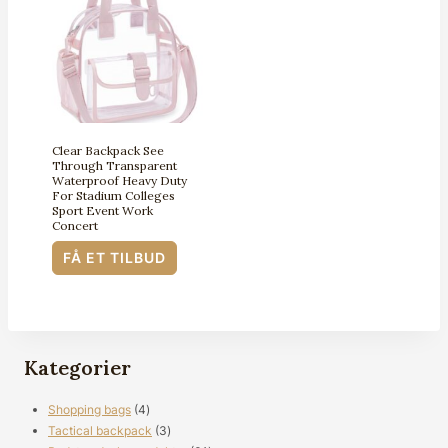
Clear Backpack See
Through Transparent
Waterproof Heavy Duty
For Stadium Colleges
Sport Event Work
Concert
FÅ ET TILBUD
Kategorier
4
Shopping bags
4
produkter
3
Tactical backpack
3