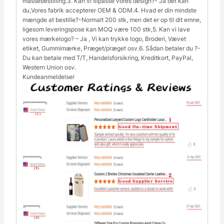
massebestilling.3. Kan vi tilpasse vores design?- Ja det kan
du,Vores fabrik accepterer OEM & ODM.4. Hvad er din mindste
mængde at bestille?-Normalt 200 stk, men det er op til dit emne,
ligesom leveringspose kan MOQ være 100 stk,5. Kan vi lave
vores mærkelogo? – Ja , Vi kan trykke logo, Broderi, Vævet
etiket, Gummimærke, Præget/præget osv.6. Sådan betaler du ?-
Du kan betale med T/T, Handelsforsikring, Kreditkort, PayPal,
Western Union osv.
Kundeanmeldelser