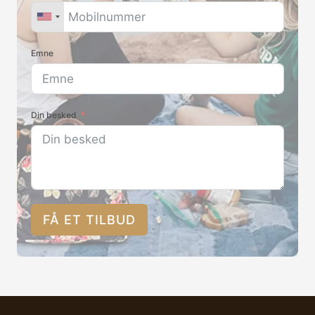
Emne
Din besked
FÅ ET TILBUD