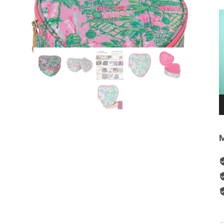
V
P
M