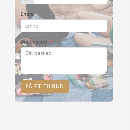
Emne
Din besked
FÅ ET TILBUD