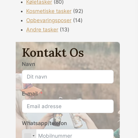
80
produkter
Køletasker
80
produkter
92
Kosmetiske tasker
92
14
produkter
Opbevaringsposer
14
13
produkter
Andre tasker
13
produkter
Kontakt Os
Navn
E-mail
Whatsapp/telefon