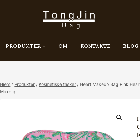
PRODUKTER
OM
KONTAKTE
BLOG
Hjem
/
Produkter
/
Kosmetiske tasker
/
Heart Makeup Bag Pink Heart
Makeup