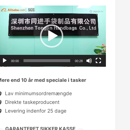
ideo
layer
00:00
00:28
ere end 10 år med speciale i tasker
Lav minimumsordremængde
Direkte taskeproducent
Levering indenfor 25 dage
GARANTERET SIKKER KASSE