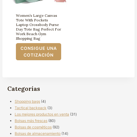
Women’s Large Canvas
Tote With Pockets
Laptop Crossbody Purse
Day Tote Bag Perfect For
Work Beach Gym
Shopping Bag
CONSIGUE UNA
COTIZACIÓN
Categorías
4
Shopping bags
4
productos
3
Tactical backpack
3
productos
31
Los mejores productos en venta
31
80
productos
Bolsas más frescas
80
productos
92
Bolsas de cosméticos
92
productos
14
Bolsas de almacenamiento
14