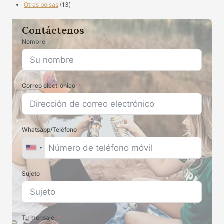
13
productos
Otras bolsas
13
productos
Contáctenos
Nombre
Correo electrónico
Whatsapp/Teléfono
Sujeto
Tu mensaje