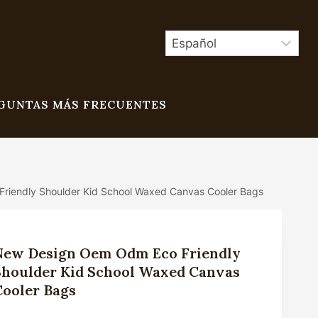
GUNTAS MÁS FRECUENTES
iendly Shoulder Kid School Waxed Canvas Cooler Bags
New Design Oem Odm Eco Friendly
Shoulder Kid School Waxed Canvas
Cooler Bags