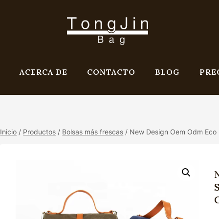
ACERCA DE
CONTACTO
BLOG
PRE
Inicio
/
Productos
/
Bolsas más frescas
/
New Design Oem Odm Eco Fr