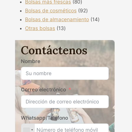
80
producto
Bolsas más frescas
80
productos
92
Bolsas de cosméticos
92
productos
14
Bolsas de almacenamiento
14
13
productos
Otras bolsas
13
productos
Contáctenos
Nombre
Correo electrónico
Whatsapp/Teléfono