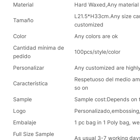
Material
Hard Waxed,Any material 
L21.5*H33cm.Any size ca
Tamaño
customized
Color
Any colors are ok
Cantidad mínima de
100pcs/style/color
pedido
Personalizar
Any customized are high
Respetuoso del medio amb
Característica
so on
Sample
Sample cost:Depends on t
Logo
Personalizado,embossing,p
Embalaje
1 pc bag in 1 Poly bag, w
Full Size Sample
As usual 3-7 working day