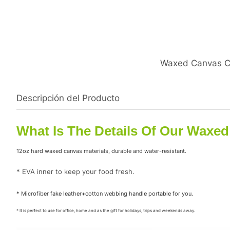
Waxed Canvas C
Descripción del Producto
What Is The Details Of Our Waxed
12oz hard waxed canvas materials, durable and water-resistant.
* EVA inner to keep your food fresh.
* Microfiber fake leather+cotton webbing handle portable for you.
* It is perfect to use for office, home and as the gift for holidays, trips and weekends away.