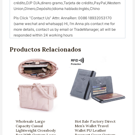
crédito,D/P D/A,dinero gramo,Tarjeta de crédito,PayPal,Western
Union,Dinero,Depósito;Idioma hablado:Inglés,Chino
Pls Click “Contact Us” Attn: AnnaRen: 0086 18932053170
(same wechat and whatsapp) Hi, I’m Anna pls contact me for
more details, contact us by email or TradeManager, all will be
responded within 24 working hours
Productos Relacionados
Wholesale Large
Hot Sale Factory Direct
Capacity Casual
Men’s Wallet Travel
Lightweight Crossbody
Wallet PU Leather
Bag With Custom Logo
Passport Cover Custom