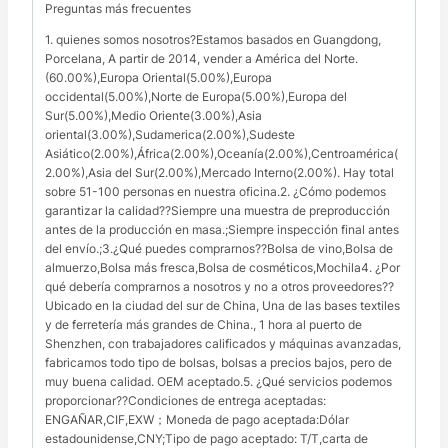
Preguntas más frecuentes
1. quienes somos nosotros?Estamos basados ​​en Guangdong,
Porcelana, A partir de 2014, vender a América del Norte.
(60.00%),Europa Oriental(5.00%),Europa
occidental(5.00%),Norte de Europa(5.00%),Europa del
Sur(5.00%),Medio Oriente(3.00%),Asia
oriental(3.00%),Sudamerica(2.00%),Sudeste
Asiático(2.00%),África(2.00%),Oceanía(2.00%),Centroamérica(
2.00%),Asia del Sur(2.00%),Mercado Interno(2.00%). Hay total
sobre 51-100 personas en nuestra oficina.2. ¿Cómo podemos
garantizar la calidad??Siempre una muestra de preproducción
antes de la producción en masa.;Siempre inspección final antes
del envío.;3.¿Qué puedes comprarnos??Bolsa de vino,Bolsa de
almuerzo,Bolsa más fresca,Bolsa de cosméticos,Mochila4. ¿Por
qué debería comprarnos a nosotros y no a otros proveedores??
Ubicado en la ciudad del sur de China, Una de las bases textiles
y de ferretería más grandes de China., 1 hora al puerto de
Shenzhen, con trabajadores calificados y máquinas avanzadas,
fabricamos todo tipo de bolsas, bolsas a precios bajos, pero de
muy buena calidad. OEM aceptado.5. ¿Qué servicios podemos
proporcionar??Condiciones de entrega aceptadas:
ENGAÑAR,CIF,EXW；Moneda de pago aceptada:Dólar
estadounidense,CNY;Tipo de pago aceptado: T/T,carta de