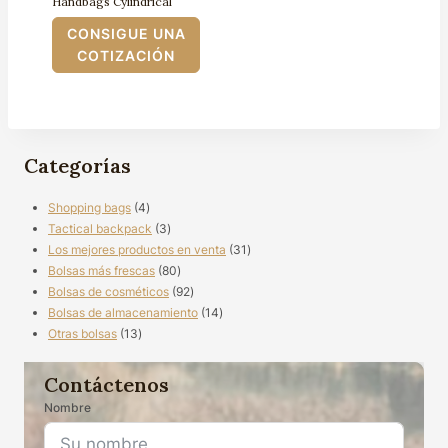
Handbags Cylindrical
CONSIGUE UNA
COTIZACIÓN
Categorías
4
Shopping bags
4
productos
3
Tactical backpack
3
productos
31
Los mejores productos en venta
31
80
productos
Bolsas más frescas
80
productos
92
Bolsas de cosméticos
92
productos
14
Bolsas de almacenamiento
14
13
productos
Otras bolsas
13
productos
Contáctenos
Nombre