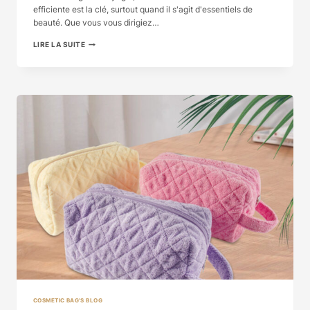
efficiente est la clé, surtout quand il s'agit d'essentiels de
beauté. Que vous vous dirigiez…
THE
LIRE LA SUITE
ULTIMATE
GUIDE
TO
CHOOSING
THE
PERFECT...
COSMETIC BAG'S BLOG