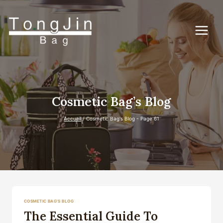
Passer
au
contenu
Cosmetic Bag’s Blog
Accueil
/
Cosmetic Bag's Blog
- Page 61
COSMETIC BAG'S BLOG
The Essential Guide To