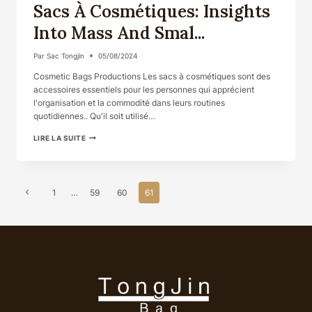
Sacs À Cosmétiques: Insights
Into Mass And Smal...
Par
Sac Tongjin
05/08/2024
Cosmetic Bags Productions Les sacs à cosmétiques sont des
accessoires essentiels pour les personnes qui apprécient
l'organisation et la commodité dans leurs routines
quotidiennes.. Qu'il soit utilisé…
SACS
LIRE LA SUITE
À
COSMÉTIQUES:
INSIGHTS
INTO
Page
MASS
Previous
1
…
59
60
61
AND
Navigation
SMAL...
Page