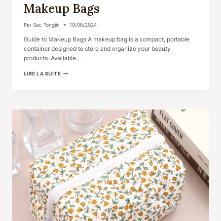
Makeup Bags
Par
Sac Tongjin
10/08/2024
Guide to Makeup Bags A makeup bag is a compact, portable
container designed to store and organize your beauty
products. Available…
THE
LIRE LA SUITE
ESSENTIAL
GUIDE
TO
MAKEUP
BAGS