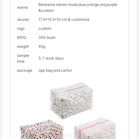
Berwarna merah muda,blue,orange,red,purple
warna
&custom
ukuran
17.5*10.5*10 cm & customize
logo
custom
MOQ
300 buah
weight
45g
sample
5-7 work days
time
package
opp bag and carton