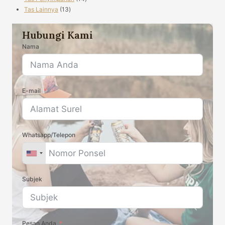
13
produk
Tas Lainnya
13
produk
Hubungi Kami
Nama
E-mail
Whatsapp/Telepon
Subjek
Pesan Anda