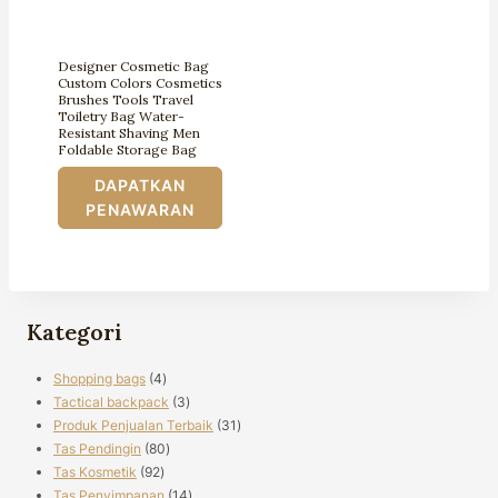
Designer Cosmetic Bag
Custom Colors Cosmetics
Brushes Tools Travel
Toiletry Bag Water-
Resistant Shaving Men
Foldable Storage Bag
DAPATKAN
PENAWARAN
Kategori
4
Shopping bags
4
produk
3
Tactical backpack
3
produk
31
Produk Penjualan Terbaik
31
80
produk
Tas Pendingin
80
92
produk
Tas Kosmetik
92
produk
14
Tas Penyimpanan
14