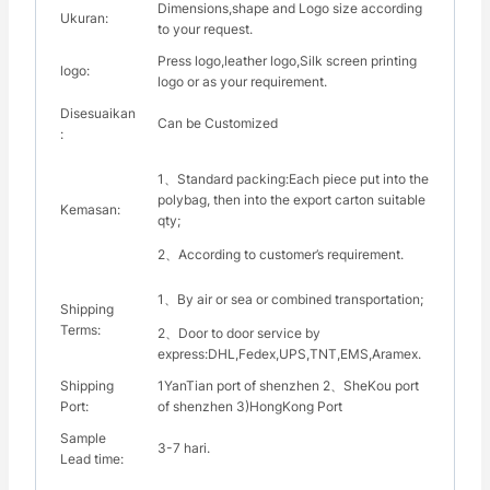
Dimensions,shape and Logo size according
Ukuran:
to your request.
Press logo,leather logo,Silk screen printing
logo:
logo or as your requirement.
Disesuaikan
Can be Customized
:
1、Standard packing:Each piece put into the
polybag, then into the export carton suitable
Kemasan:
qty;
2、According to customer’s requirement.
1、By air or sea or combined transportation;
Shipping
Terms:
2、Door to door service by
express:DHL,Fedex,UPS,TNT,EMS,Aramex.
Shipping
1YanTian port of shenzhen 2、SheKou port
Port:
of shenzhen 3)HongKong Port
Sample
3-7 hari.
Lead time: