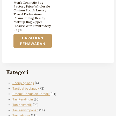
Men’s Cosmetic Bag
Factory Price Wholesale
Custom Pouch Luxury
Travel Professional
Cosmetic Bag Beauty
Makeup Bag Zipper
Closure With Embroidery
Logo
DAPATKAN
PENAWARAN
Kategori
4
Shopping bags
4
produk
3
Tactical backpack
3
produk
31
Produk Penjualan Terbaik
31
80
produk
Tas Pendingin
80
92
produk
Tas Kosmetik
92
produk
14
Tas Penyimpanan
14
13
produk
Tas Lainnya
13