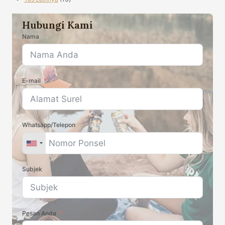
produk
Hubungi Kami
Nama
E-mail
Whatsapp/Telepon
Subjek
Pesan Anda