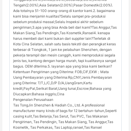
Tengah(2.00%),Asia Selatan(2.00%),Pasar Domestik(2.00%).
Ada totalnya 51-100 orang-orang di kantor kami.2. bagaimana
kami bisa menjamin kualitas?Selalu sampel pra-produksi
sebelum produksi massal;Selalu Inspeksi akhir sebelum
pengiriman;3.apa yang bisa Anda beli dari kami?Tas Anggur,Tas
Makan Siang,Tas Pendingin,Tas Kosmetik,Ransel4. kenapa
harus membeli dari kami bukan dari supplier lain?Terletak di
Kota Cina Selatan, salah satu basis tekstil dan perangkat keras
terbesar di Tiongkok, 1 jam ke pelabuhan Shenzhen, dengan
pekerja terampil dan mesin canggih, kami memproduksi segala
jenis tas, kantong dengan harga murah, tapi kualitasnya sangat
bagus. OEM diterima.5. layanan apa yang bisa kami berikan?
Ketentuan Pengiriman yang Diterima: FOB,CIF,EXW；Mata
Uang Pembayaran yang Diterima:Rp,CNY;Jenis Pembayaran
yang Diterima: T/T,L/C,D/P D/A,UangGram,Kartu
kredit,PayPal,Serikat Barat,Uang tunai,Escrow;Bahasa yang
Diucapkan:Bahasa inggris,Cina
Pengenalan Perusahaan
Tas TongJin Shenzhen & Hadiah Co., Ltd. A professional
manufacturer many kinds of bags for 12 bertahun-tahun,Seperti
casing kulit,Tas Belanja,Tas Serut, Tas PVC, Tas Makanan
Pengiriman, Tas Pendingin, Tas Makan Siang, Tas Anggur,Tas
Kosmetik, Tas Perkakas, Tas Laptop,ransel,Tas Ransel