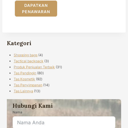
DAPATKAN
PENAWARAN
Kategori
4
Shopping bags
4
produk
3
Tactical backpack
3
produk
31
Produk Penjualan Terbaik
31
80
produk
Tas Pendingin
80
92
produk
Tas Kosmetik
92
produk
14
Tas Penyimpanan
14
13
produk
Tas Lainnya
13
produk
Hubungi Kami
Nama