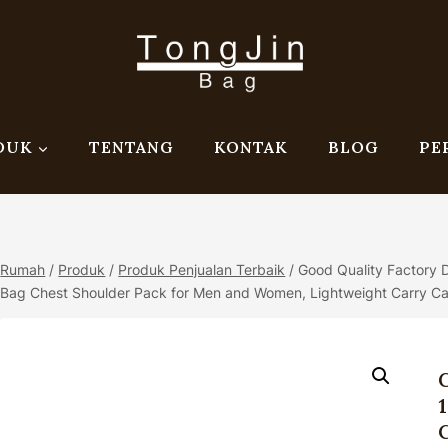
DUK
TENTANG
KONTAK
BLOG
PE
Rumah
/
Produk
/
Produk Penjualan Terbaik
/
Good Quality Factory D
Bag Chest Shoulder Pack for Men and Women, Lightweight Carry C