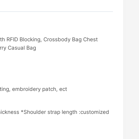
with RFID Blocking, Crossbody Bag Chest
rry Casual Bag
nting, embroidery patch, ect
ckness *Shoulder strap length :customized