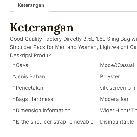
Keterangan
Keterangan
Good Quality Factory Directly 3.5L 1.5L Sling Bag 
Shoulder Pack for Men and Women, Lightweight Ca
Deskripsi Produk
*Gaya
Mode&Casual
*Jenis Bahan
Polyster
*Pencetakan
silk screen pri
*Bags Hardness
Moderation
*Dimension information
Wide*Hight*Thi
*Is the shoulder strap removable
Dismountable