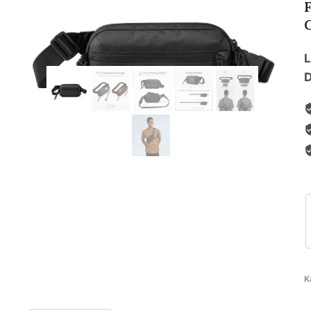
L
D
K