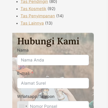
80
produk
Tas Pendingin
80
92
produk
Tas Kosmetik
92
produk
14
Tas Penyimpanan
14
13
produk
Tas Lainnya
13
produk
Hubungi Kami
Nama
E-mail
Whatsapp/Telepon