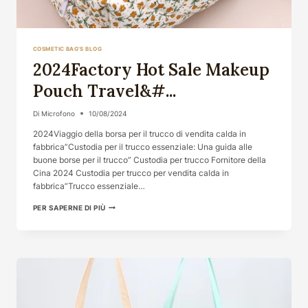
COSMETIC BAG'S BLOG
2024Factory Hot Sale Makeup
Pouch Travel&#...
Di
Microfono
10/08/2024
2024Viaggio della borsa per il trucco di vendita calda in
fabbrica”Custodia per il trucco essenziale: Una guida alle
buone borse per il trucco” Custodia per trucco Fornitore della
Cina 2024 Custodia per trucco per vendita calda in
fabbrica”Trucco essenziale…
2024VIAGGIO
PER SAPERNE DI PIÙ
DELLA
BORSA
PER
IL
TRUCCO
DI
VENDITA
CALDA
IN