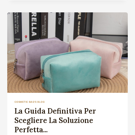
STILE
DI
VIAGGIO
CON
PER....
COSMETIC BAG'S BLOG
La Guida Definitiva Per
Scegliere La Soluzione
Perfetta...