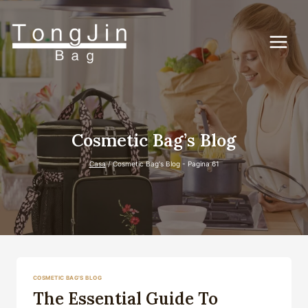
Vai
al
contenuto
Cosmetic Bag’s Blog
Casa
/
Cosmetic Bag's Blog
- Pagina 61
COSMETIC BAG'S BLOG
The Essential Guide To