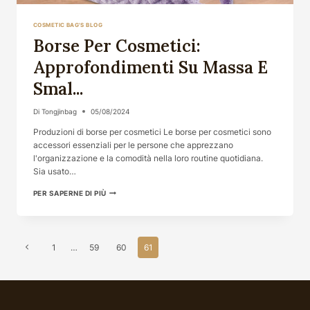
COSMETIC BAG'S BLOG
Borse Per Cosmetici:
Approfondimenti Su Massa E
Smal...
Di
Tongjinbag
05/08/2024
Produzioni di borse per cosmetici Le borse per cosmetici sono
accessori essenziali per le persone che apprezzano
l'organizzazione e la comodità nella loro routine quotidiana.
Sia usato…
BORSE
PER SAPERNE DI PIÙ
PER
COSMETICI:
APPROFONDIMENTI
SU
Navigazione
MASSA
Pagina
1
…
59
60
61
E
Della
SMAL...
precedente
Pagina