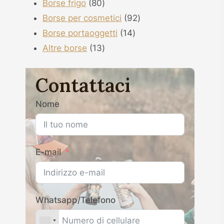
80
prodotti
Borse frigo
80
prodotti
92
Borse per cosmetici
92
14
prodotti
Borse portaoggetti
14
13
prodotti
Altre borse
13
prodotti
Contattaci
Nome
E-mail
Whatsapp/Telefono