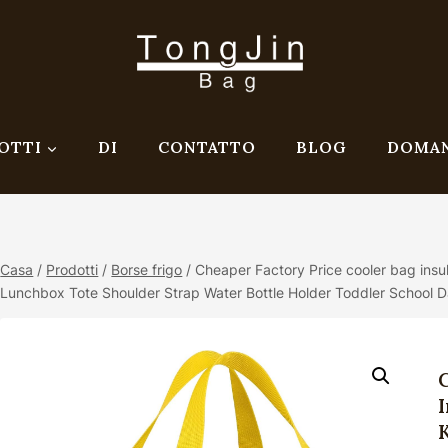
OTTI
DI
CONTATTO
BLOG
DOMAN
Casa
/
Prodotti
/
Borse frigo
/
Cheaper Factory Price cooler bag ins
Lunchbox Tote Shoulder Strap Water Bottle Holder Toddler School D