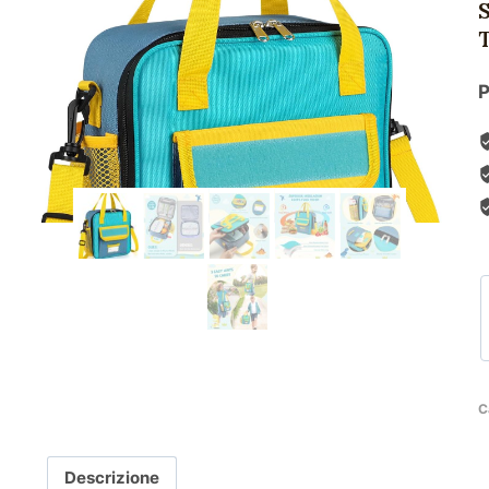
P
C
Descrizione