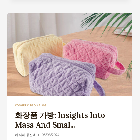
LUNCH
COOLER
BAGS
USED
FOR?
COSMETIC BAG'S BLOG
화장품 가방: Insights Into
Mass And Smal...
에 의해
통진백
05/08/2024