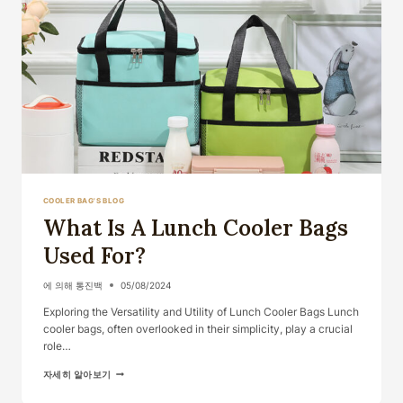
COOLER BAG'S BLOG
What Is A Lunch Cooler Bags
Used For?
에 의해
통진백
05/08/2024
Exploring the Versatility and Utility of Lunch Cooler Bags Lunch
cooler bags, often overlooked in their simplicity, play a crucial
role…
WHAT
자세히 알아보기
IS
A