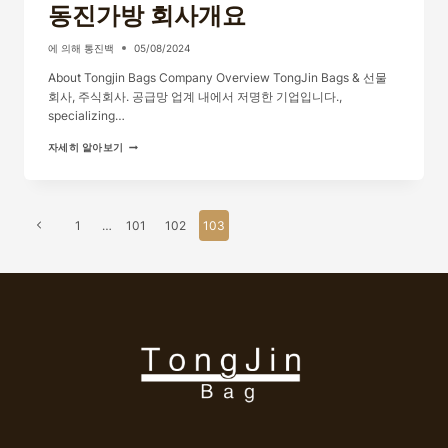
동진가방 회사개요
에 의해
통진백
05/08/2024
About Tongjin Bags Company Overview TongJin Bags & 선물
회사, 주식회사. 공급망 업계 내에서 저명한 기업입니다.,
specializing…
동
자세히 알아보기
진
가
방
회
페
사
이
1
…
101
102
103
개
이
요
전
지
페
탐
이
색
지