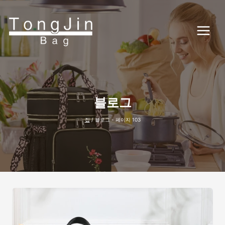
콘
텐
츠
로
건
너
뛰
기
블로그
집
/
블로그
- 페이지 103