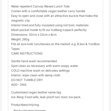
Water repellent Canvas Waxed Lunch Tote
Comes with a comfortable vegan leather carry handle
Easy to open and close with an attractive buckle that hides the
magnetic clip
Interior lined and fully insulated using not toxic materials
Mesh pocket inside to fit our IceBerg icepack perfectly
Dimensions: 30cm x 22cm x 8cm
Weight: 260g
Fits all size kids’ lunchboxes on the market: e.g. B.box & YumBox
Tapas
CARE INSTRUCTIONS:
Gentle hand wash recommended
Spot clean as necessary with warm soapy water
COLD machine wash on delicates settings
Interior: wipe clean with damp cloth
DO NOT TUMBLE DRY
ADD- ONS:
Customised vegan leather name tag
Ice-Berg: Food safe, leak proof non-toxic Ice pack.
Productbeschrijving
Producteigenschappen