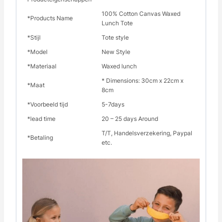
100% Cotton Canvas Waxed
*Products Name
Lunch Tote
*Stijl
Tote style
*Model
New Style
*Materiaal
Waxed lunch
* Dimensions: 30cm x 22cm x
*Maat
8cm
*Voorbeeld tijd
5-7days
*lead time
20 – 25 days Around
T/T, Handelsverzekering, Paypal
*Betaling
etc.