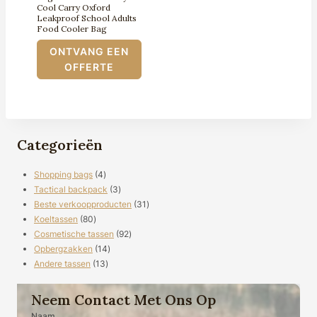
Cool Carry Oxford
Leakproof School Adults
Food Cooler Bag
ONTVANG EEN
OFFERTE
Categorieën
4
Shopping bags
4
producten
3
Tactical backpack
3
producten
31
Beste verkoopproducten
31
80
producten
Koeltassen
80
producten
92
Cosmetische tassen
92
14
producten
Opbergzakken
14
13
producten
Andere tassen
13
producten
Neem Contact Met Ons Op
Naam