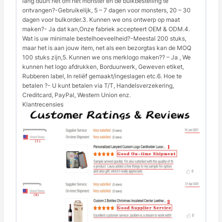
lang duurt het om het monster en de bulkbestelling te
ontvangen?-Gebruikelijk, 5 – 7 dagen voor monsters, 20 – 30
dagen voor bulkorder.3. Kunnen we ons ontwerp op maat
maken?- Ja dat kan,Onze fabriek accepteert OEM & ODM.4.
Wat is uw minimale bestelhoeveelheid?-Meestal 200 stuks,
maar het is aan jouw item, net als een bezorgtas kan de MOQ
100 stuks zijn,5. Kunnen we ons merklogo maken?? – Ja , We
kunnen het logo afdrukken, Borduurwerk, Geweven etiket,
Rubberen label, In reliëf gemaakt/ingeslagen etc.6. Hoe te
betalen ?- U kunt betalen via T/T, Handelsverzekering,
Creditcard, PayPal, Western Union enz.
Klantrecensies