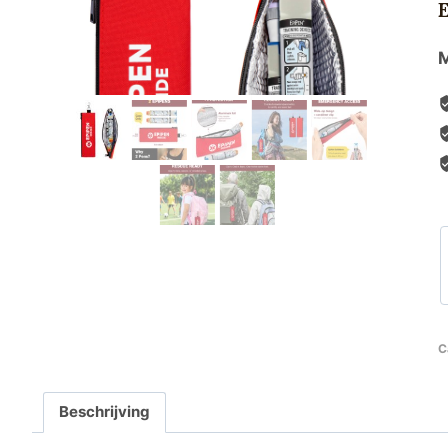
M
C
Beschrijving