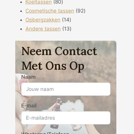
80
producten
Koeltassen
80
producten
92
Cosmetische tassen
92
14
producten
Opbergzakken
14
producten
13
Andere tassen
13
producten
Neem Contact
Met Ons Op
Naam
E-mail