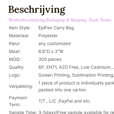
Beschrijving
Productbeschrijving,Packaging & Shipping ,Trade Terms:
Item Style:
EpiPen Carry Bag
Materiaal:
Polyester
Kleur:
any customized
Maat:
8.6″D x 3″W
MOQ:
300 pieces
Quality:
6P, EN71, AZO Free, Low Cadmium, 
Logo:
Screen Printing, Sublimation Printing
1 piece of product is individually pac
Verpakking:
packed into one carton.
Payment
T/T , L/C ,PayPal and etc.
Term:
Sample Time:
3-5days(Free sample available for r