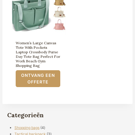
Women’s Large Canvas
Tote With Pockets
Laptop Crossbody Purse
Day Tote Bag Perfect For
Work Beach Gym
Shopping Bag
ONTVANG EEN
OFFERTE
Categorieën
4
Shopping bags
4
producten
3
Tactical backpack
3