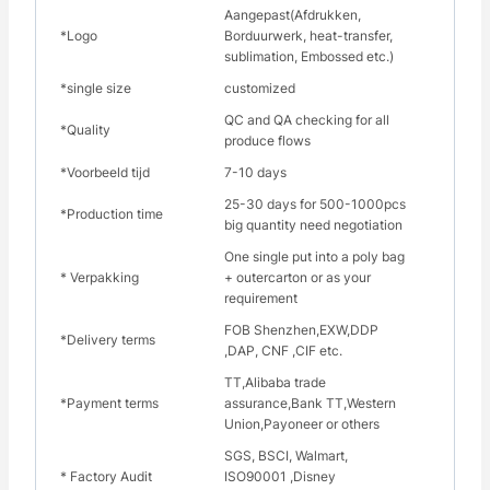
Aangepast(Afdrukken,
*Logo
Borduurwerk, heat-transfer,
sublimation, Embossed etc.)
*single size
customized
QC and QA checking for all
*Quality
produce flows
*Voorbeeld tijd
7-10 days
25-30 days for 500-1000pcs
*Production time
big quantity need negotiation
One single put into a poly bag
* Verpakking
+ outercarton or as your
requirement
FOB Shenzhen,EXW,DDP
*Delivery terms
,DAP, CNF ,CIF etc.
TT,Alibaba trade
*Payment terms
assurance,Bank TT,Western
Union,Payoneer or others
SGS, BSCI, Walmart,
* Factory Audit
ISO90001 ,Disney