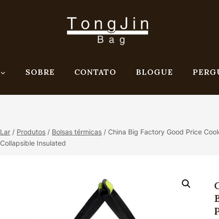
SOBRE
CONTATO
BLOGUE
PERG
Lar
/
Produtos
/
Bolsas térmicas
/
China Big Factory Good Price Coo
Collapsible Insulated