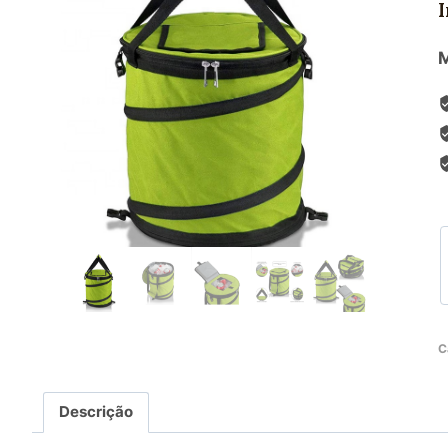
M
C
Descrição