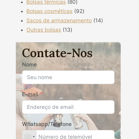
80
produtos
Bolsas térmicas
80
produtos
92
Bolsas cosméticas
92
produtos
14
Sacos de armazenamento
14
13
produtos
Outras bolsas
13
produtos
Contate-Nos
Nome
E-mail
Whatsapp/Telefone