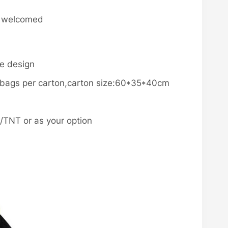
so welcomed
he design
s bags per carton,carton size:60*35*40cm
TNT or as your option