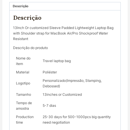
Descrição
Descrição
13Inch Or customized Sleeve Padded Lightweight Laptop Bag
with Shoulder strap for MacBook Air/Pro Shockproof Water
Resistant
Descrição do produto
Nome do
Travel laptop bag
item
Material
Poliéster
Personalizado(Impressão, Stamping,
Logotipo
Debossed)
Tamanho
13inches or Customized
Tempo de
5-7 dias
amostra
Production
25-30 days for 500-1000pcs big quantity
time
need negotiation