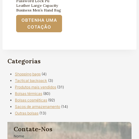
Password Lock Pu
Leather Large Capacity
Business Men’s Hand Bag
OBTENHA UMA
COTAÇÃO
Categorias
4
Shopping bags
4
produtos
3
Tactical backpack
3
produtos
31
Produtos mais vendidos
31
80
produtos
Bolsas térmicas
80
produtos
92
Bolsas cosméticas
92
produtos
14
Sacos de armazenamento
14
13
produtos
Outras bolsas
13
produtos
Contate-Nos
Nome