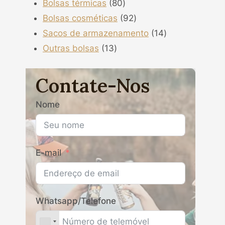
80
produtos
Bolsas térmicas
80
produtos
92
Bolsas cosméticas
92
produtos
14
Sacos de armazenamento
14
13
produtos
Outras bolsas
13
produtos
Contate-Nos
Nome
E-mail
Whatsapp/Telefone