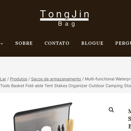
SOBRE
CONTATO
BLOGUE
PERG
Lar
/
Produtos
/
Sacos de armazenamento
/
Multi-functional Waterp
Tools Basket Fold-able Tent Stakes Organizer Outdoor Camping St