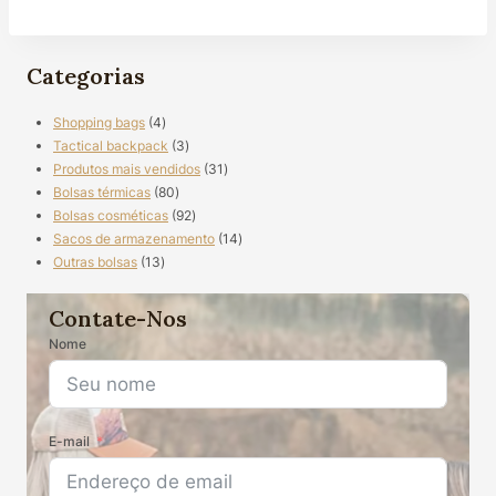
Categorias
4
Shopping bags
4
produtos
3
Tactical backpack
3
produtos
31
Produtos mais vendidos
31
80
produtos
Bolsas térmicas
80
produtos
92
Bolsas cosméticas
92
produtos
14
Sacos de armazenamento
14
13
produtos
Outras bolsas
13
produtos
Contate-Nos
Nome
E-mail