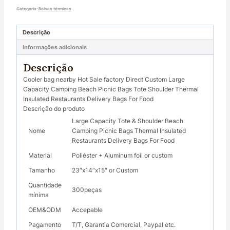
Categoria:
Bolsas térmicas
Descrição
Informações adicionais
Descrição
Cooler bag nearby Hot Sale factory Direct Custom Large
Capacity Camping Beach Picnic Bags Tote Shoulder Thermal
Insulated Restaurants Delivery Bags For Food
Descrição do produto
Large Capacity Tote & Shoulder Beach
Nome
Camping Picnic Bags Thermal Insulated
Restaurants Delivery Bags For Food
Material
Poliéster + Aluminum foil or custom
Tamanho
23″x14″x15″ or Custom
Quantidade
300peças
mínima
OEM&ODM
Accepable
Pagamento
T/T, Garantia Comercial, Paypal etc.