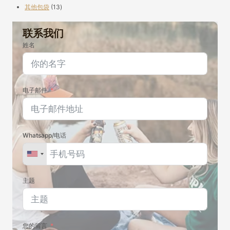
产
个
品
13
其他包袋
13
品
产
个
品
产
联系我们
品
姓名
电子邮件
Whatsapp/电话
主题
您的留言