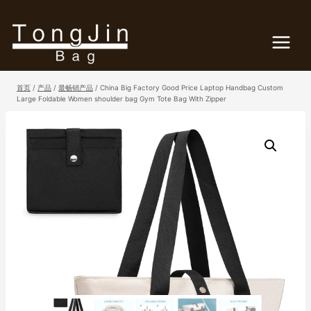
跳
到
内
容
首页
/
产品
/
最畅销产品
/
China Big Factory Good Price Laptop Handbag Custom
Large Foldable Women shoulder bag Gym Tote Bag With Zipper