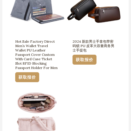
Hot Sale Factory Direct
2024 新款男士手拿包带密
Men’s Wallet Travel
码锁 PU 皮革大容量商务男
Wallet PU Leather
士手提包
Passport Cover Custom
With Card Case Ticket
获取报价
Slot RFID Blocking
Passport Holder For Men
获取报价