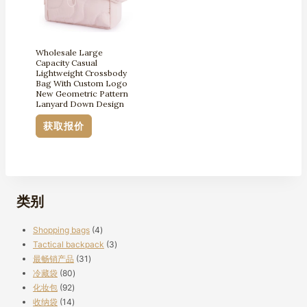
Wholesale Large
Capacity Casual
Lightweight Crossbody
Bag With Custom Logo
New Geometric Pattern
Lanyard Down Design
获取报价
类别
4
Shopping bags
4
个
3
Tactical backpack
3
31
产
个
最畅销产品
31
80
个
品
产
冷藏袋
80
92
个
产
品
化妆包
92
个
14
产
品
收纳袋
14