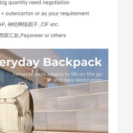
ig quantity need negotiation
g + outercarton or as your requirement
AP, 神经网络因子 ,CIF etc.
汇款,Payoneer or others