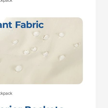
ckpack
ckpack