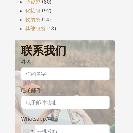
80
个
品
产
冷藏袋
80
个
92
产
品
化妆包
92
14
产
个
品
收纳袋
14
个
品
产
13
其他包袋
13
产
品
个
品
产
联系我们
品
姓名
电子邮件
Whatsapp/电话