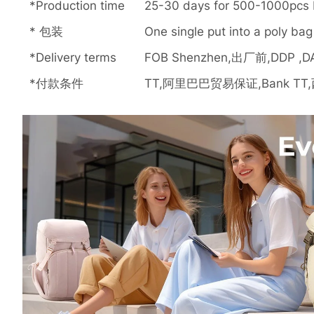
*Production time
25-30 days for 500-1000pcs b
* 包装
One single put into a poly ba
*Delivery terms
FOB Shenzhen,出厂前,DDP ,D
*付款条件
TT,阿里巴巴贸易保证,Bank TT,西联