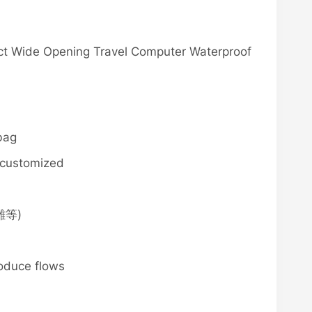
ct Wide Opening Travel Computer Waterproof
bag
s customized
雕等)
roduce flows