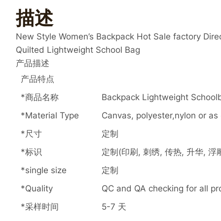
描述
New Style Women’s Backpack Hot Sale factory Dire
Quilted Lightweight School Bag
产品描述
产品特点
*商品名称
Backpack Lightweight School
*Material Type
Canvas, polyester,nylon or a
*尺寸
定制
*标识
定制(印刷, 刺绣, 传热, 升华, 浮
*single size
定制
*Quality
QC and QA checking for all p
*采样时间
5-7 天