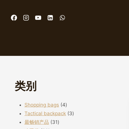
跳
到
内
容
类别
4
Shopping bags
4
个
3
Tactical backpack
3
31
产
个
最畅销产品
31