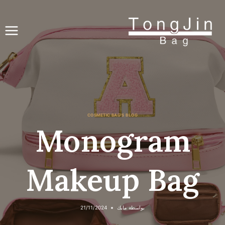
نتقل
لى
لمحتوى
COSMETIC BAG'S BLOG
Monogram
Makeup Bag
بواسطة
مايك
21/11/2024