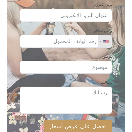
بريد إلكتروني
واتس اب/فون
موضوع
رسالتك
احصل على عرض أسعار