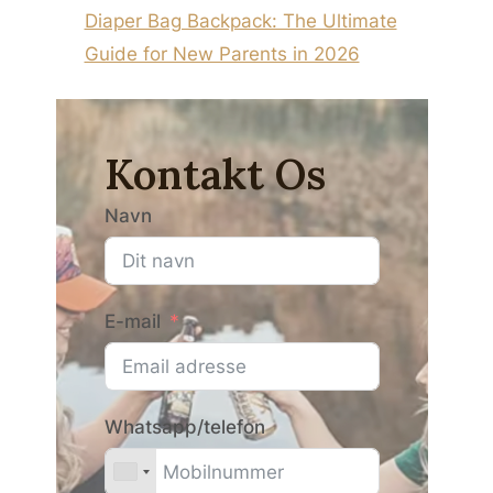
Diaper Bag Backpack: The Ultimate
Guide for New Parents in 2026
Kontakt Os
Navn
E-mail
Whatsapp/telefon