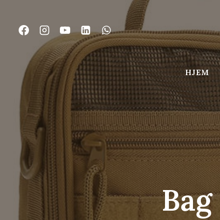
Gå
til
indhold
HJEM
Bag