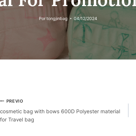
Por
tongjinbag
04/12/2024
Navegación
PREVIO
cosmetic bag with bows 600D Polyester material
De
for Travel bag
Publicaciones