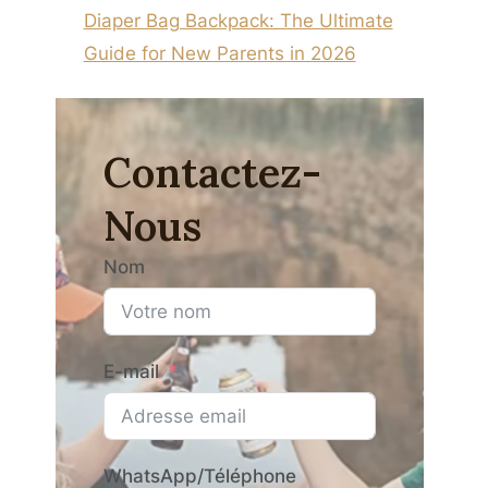
Leather Material For Daily Life
Diaper Bag Backpack: The Ultimate
Par
Sac Tongjin
04/12/2024
Guide for New Parents in 2026
Contactez-
Nous
Nom
E-mail
WhatsApp/Téléphone