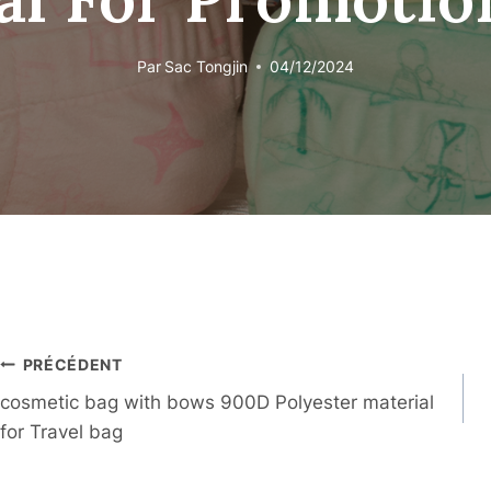
Par
Sac Tongjin
04/12/2024
Navigation
PRÉCÉDENT
cosmetic bag with bows 900D Polyester material
Des
for Travel bag
Articles