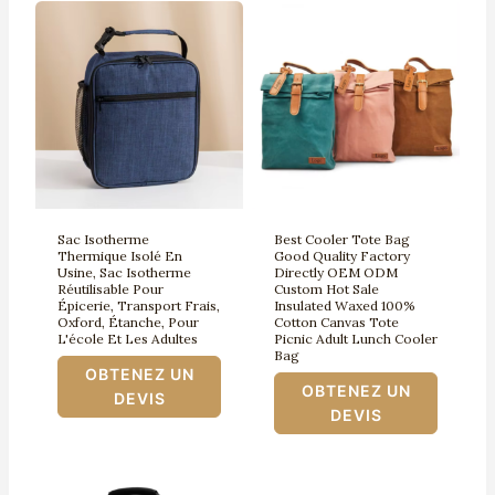
Sac Isotherme
Best Cooler Tote Bag
Thermique Isolé En
Good Quality Factory
Usine, Sac Isotherme
Directly OEM ODM
Réutilisable Pour
Custom Hot Sale
Épicerie, Transport Frais,
Insulated Waxed 100%
Oxford, Étanche, Pour
Cotton Canvas Tote
L'école Et Les Adultes
Picnic Adult Lunch Cooler
Bag
OBTENEZ UN
OBTENEZ UN
DEVIS
DEVIS