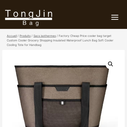
Passer
au
contenu
Accueil
/
Produits
/
Sacs isothermes
/
Factory Cheap Price cooler bag target
Custom Cooler Grocery Shopping Insulated Waterproof Lunch Bag Soft Cooler
Cooling Tote for Handbag