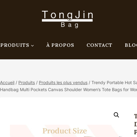
PRODUITS
À PROPOS
CONTACT
BLO
Accueil
/
Produits
/
Produits les plus vendus
/
Trendy Portable Hot S
Handbag Multi Pockets Canvas Shoulder Women’s Tote Bags for W