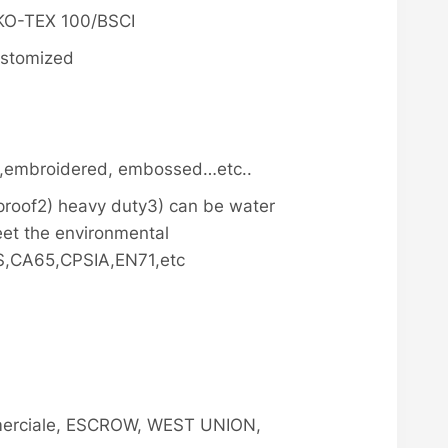
KO-TEX 100/BSCI
ustomized
ed,embroidered, embossed…etc..
 proof2) heavy duty3) can be water
eet the environmental
S,CA65,CPSIA,EN71,etc
merciale, ESCROW, WEST UNION,