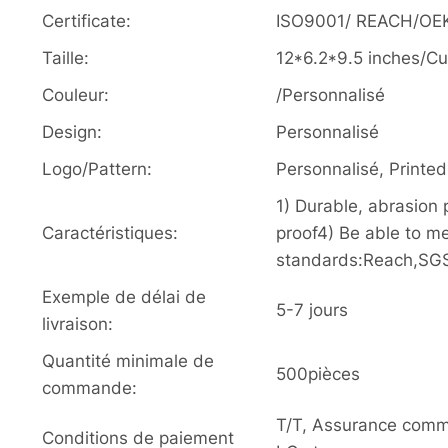
Certificate:
ISO9001/ REACH/OE
Taille:
12*6.2*9.5 inches/C
Couleur:
/Personnalisé
Design:
Personnalisé
Logo/Pattern:
Personnalisé, Print
1) Durable, abrasion
Caractéristiques:
proof4) Be able to m
standards:Reach,SG
Exemple de délai de
5-7 jours
livraison:
Quantité minimale de
500pièces
commande:
T/T, Assurance com
Conditions de paiement