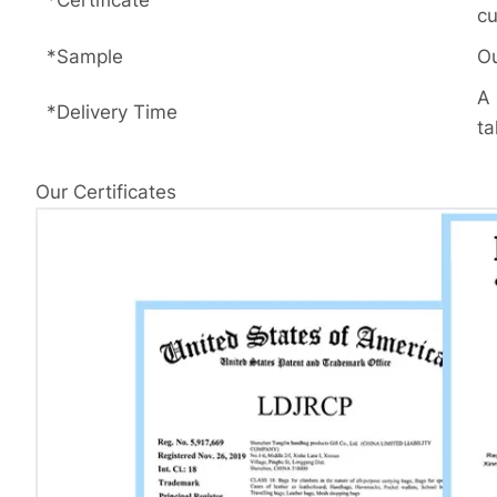
*Certificate
cu
*Sample
Ou
A 
*Delivery Time
ta
Our Certificates