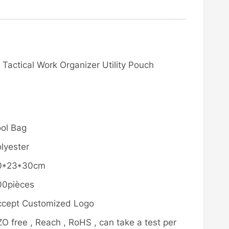
Tactical Work Organizer Utility Pouch
ol Bag
lyester
0*23*30cm
00pièces
ccept Customized Logo
O free , Reach , RoHS , can take a test per