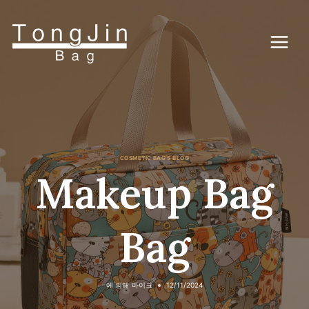
콘
텐
츠
로
건
너
뛰
기
COSMETIC BAG'S BLOG
Makeup Bag
Bag
에 의해
마이크
12/11/2024