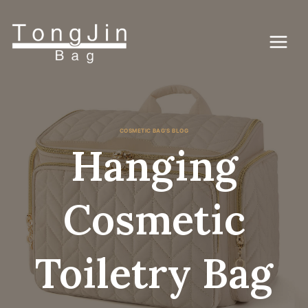
Ga
naar
de
inhoud
COSMETIC BAG'S BLOG
Hanging
Cosmetic
Toiletry Bag