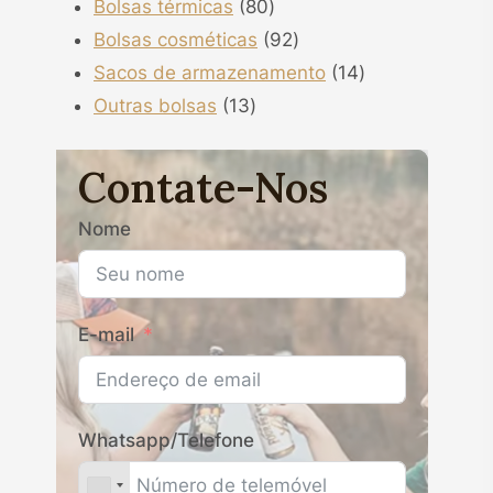
80
produtos
Bolsas térmicas
80
produtos
92
Bolsas cosméticas
92
produtos
14
Sacos de armazenamento
14
13
produtos
Outras bolsas
13
produtos
Contate-Nos
Nome
E-mail
Whatsapp/Telefone