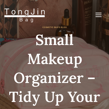
Перейти
к
контенту
COSMETIC BAG'S BLOG
Small
Makeup
Organizer –
Tidy Up Your