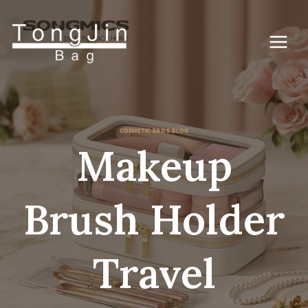
Перейти
к
контенту
COSMETIC BAG'S BLOG
Makeup
Brush Holder
Travel